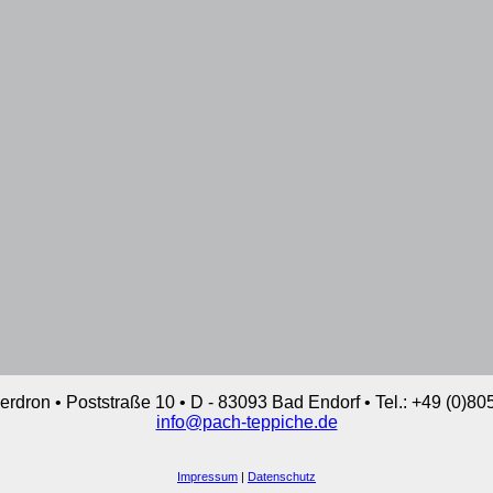
ron • Poststraße 10 • D - 83093 Bad Endorf • Tel.: +49 (0)805
info@pach-teppiche.de
Impressum
|
Datenschutz