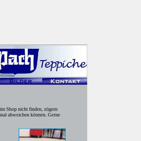
hiemsee
•
handarbeit
•
sondermaße
•
teppiche bad endorf
•
htsgeschenke
•
geschenkideen
•
familienbetrieb
•
teppich
•
 im Shop nicht finden, zögern
iginal abweichen können. Gerne