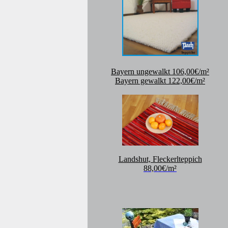
Bayern ungewalkt 106,00€/m²
Bayern gewalkt 122,00€/m²
Landshut, Fleckerlteppich
88,00€/m²