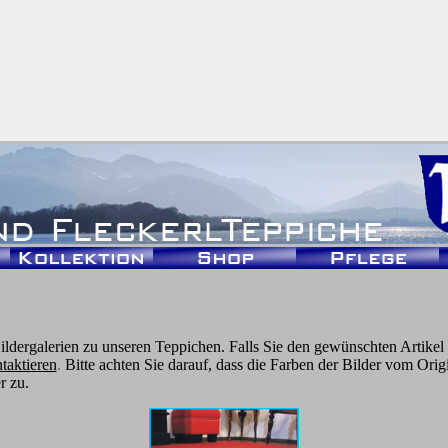
erei
•
weberei
•
sonderanfertigungen
•
teppiche
•
chiemgau
•
c
laege
•
wolle
•
spinnerei
•
flickenteppiche
•
geschenk
•
weihnac
webstuhl
•
handwebteppich
•
t
eppich auf maß
pach teppiche
ildergalerien zu unseren Teppichen. Falls Sie den gewünschten Artikel
taktieren
.
Bitte achten Sie darauf, dass die Farben der Bilder vom Or
r zu.