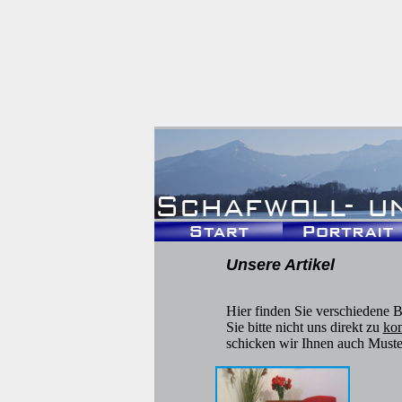
fleckerlteppiche
•
schafwollteppiche
•
bad endorf
•
handweb
cherdron
•
pach-teppiche
•
pach
•
fritz cherdron
•
bodenbe
Unsere Artikel
Hier finden Sie verschiedene B
Sie bitte nicht uns direkt zu
kon
schicken wir Ihnen auch Muste